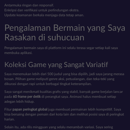
Antarmuka ringan dan responsif.
Enkripsi dan verifikasi untuk perlindungan ekstra.
Update keamanan berkala menjaga data tetap aman.
Pengalaman Bermain yang Saya
Rasakan di suhucuan
Pengalaman bermain saya di platform ini selalu terasa segar setiap kali saya
membuka aplikasi.
Koleksi Game yang Sangat Variatif
Saya menemukan lebih dari 500 judul yang bisa dipilih, jadi saya jarang merasa
bosan. Pilihan game meliputi genre aksi, petualangan, dan teka-teki yang
dikurasi dengan rapi untuk berbagai tingkat keterampilan.
Saya sangat menikmati kualitas grafis yang stabil, banyak game berjalan lancar
pada
60 frame per detik
di perangkat saya. Animasi halus membuat setiap
adegan lebih hidup.
Fitur
papan peringkat global
juga membuat permainan lebih kompetitif. Saya
bisa bersaing dengan pemain dari kota lain dan melihat posisi saya di peringkat
harian.
Selain itu, ada rilis mingguan yang selalu menambah variasi. Saya sering