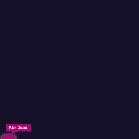
Klik disini!