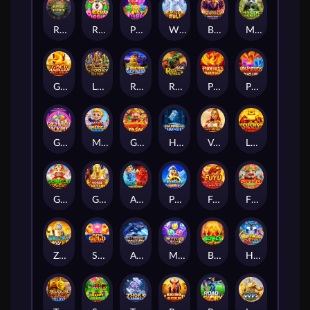
RAGE T-REX
RICH PIGGIES WORLD
PIGGIES WEALTHY ANGELIC
Wild Wolf Xtreme
Buffalo Triple Fury
Mystic Panda
GOLD AROWANA
LEGEND OF SPOOKY LINK
Riches Express
RAGE T-REX 2
Phoenix's Golden Basin
Phoenix Blaze Link
Gold Wheel Jackpot
Make America Great Again
GONG XI FA CAI
HAMMER OF THUNDER
Valiant of Athena
LUCKY BUDDHA
GONG XI FA CAI
Galloping Horse Fortune
Angel vs Devil Ultimate Goal Showdown
PENGUIN QUEST
Fuyu Phoenix
FORTUNE GOD BLESSING
ZEUS POWER
Super Gold Arowana
Astro Rift Bonanza
Mythic Gems: Five Realms
BOWLS OF FORTUNE
Huffin’ And Puffin’ Ultra Wheel