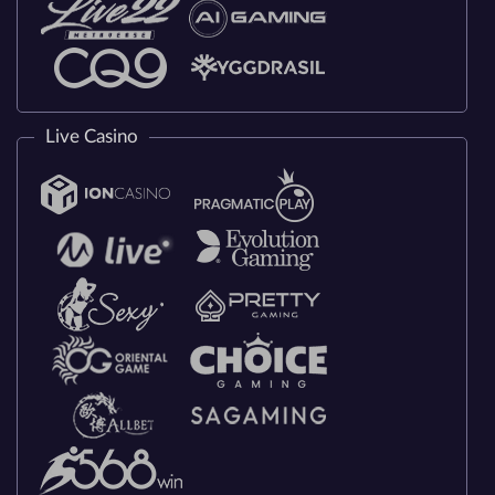
Live Casino