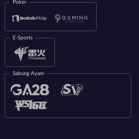
Poker
E-Sports
Sabung Ayam