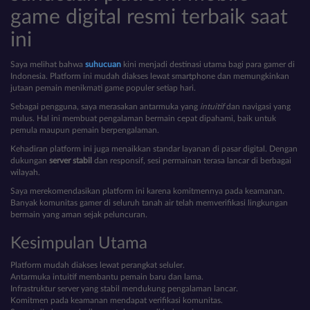
game digital resmi terbaik saat
ini
Saya melihat bahwa
suhucuan
kini menjadi destinasi utama bagi para gamer di
Indonesia. Platform ini mudah diakses lewat smartphone dan memungkinkan
jutaan pemain menikmati game populer setiap hari.
Sebagai pengguna, saya merasakan antarmuka yang
intuitif
dan navigasi yang
mulus. Hal ini membuat pengalaman bermain cepat dipahami, baik untuk
pemula maupun pemain berpengalaman.
Kehadiran platform ini juga menaikkan standar layanan di pasar digital. Dengan
dukungan
server stabil
dan responsif, sesi permainan terasa lancar di berbagai
wilayah.
Saya merekomendasikan platform ini karena komitmennya pada keamanan.
Banyak komunitas gamer di seluruh tanah air telah memverifikasi lingkungan
bermain yang aman sejak peluncuran.
Kesimpulan Utama
Platform mudah diakses lewat perangkat seluler.
Antarmuka intuitif membantu pemain baru dan lama.
Infrastruktur server yang stabil mendukung pengalaman lancar.
Komitmen pada keamanan mendapat verifikasi komunitas.