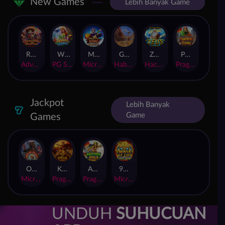
New Games
Lebih Banyak Game
Rhapsody of Muertos
Wings of Iguazu
Mighty Panda
Glory Of Rome
Ze Zeus
Pandemic Rising
AdvantPlay
PG Soft
MicroGaming
Habanero
Hacksaw
Pragmatic Play
Jackpot
Lebih Banyak
Game
Games
Orphan Organ
King Of Spears
Anaconda Gold
9 Masks of Fire™ HyperSpins™
MicroGaming
Pragmatic Play
Pragmatic Play
MicroGaming
UNDUH
SUHUCUAN