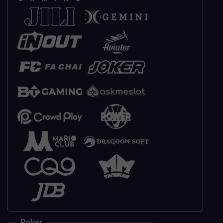
Poker