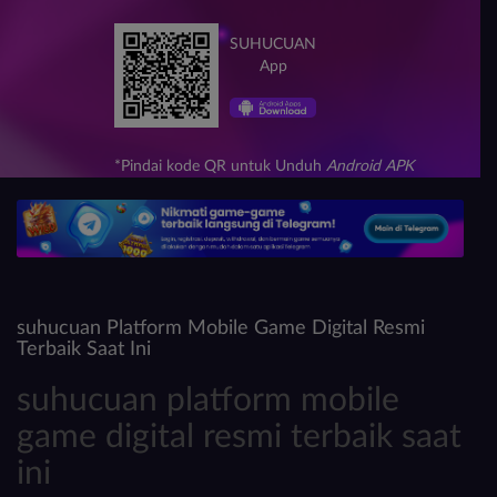
SUHUCUAN
App
*Pindai kode QR untuk Unduh
Android APK
suhucuan Platform Mobile Game Digital Resmi
Terbaik Saat Ini
suhucuan platform mobile
game digital resmi terbaik saat
ini