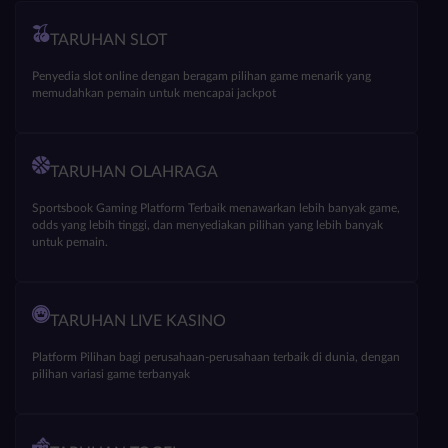
TARUHAN SLOT
Penyedia slot online dengan beragam pilihan game menarik yang
memudahkan pemain untuk mencapai jackpot
TARUHAN OLAHRAGA
Sportsbook Gaming Platform Terbaik menawarkan lebih banyak game,
odds yang lebih tinggi, dan menyediakan pilihan yang lebih banyak
untuk pemain.
TARUHAN LIVE KASINO
Platform Pilihan bagi perusahaan-perusahaan terbaik di dunia, dengan
pilihan variasi game terbanyak