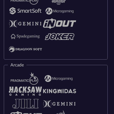
Arcade