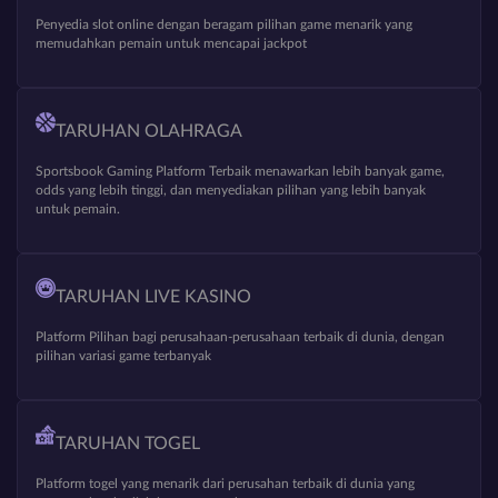
Penyedia slot online dengan beragam pilihan game menarik yang
memudahkan pemain untuk mencapai jackpot
TARUHAN OLAHRAGA
Sportsbook Gaming Platform Terbaik menawarkan lebih banyak game,
odds yang lebih tinggi, dan menyediakan pilihan yang lebih banyak
untuk pemain.
TARUHAN LIVE KASINO
Platform Pilihan bagi perusahaan-perusahaan terbaik di dunia, dengan
pilihan variasi game terbanyak
TARUHAN TOGEL
Platform togel yang menarik dari perusahan terbaik di dunia yang