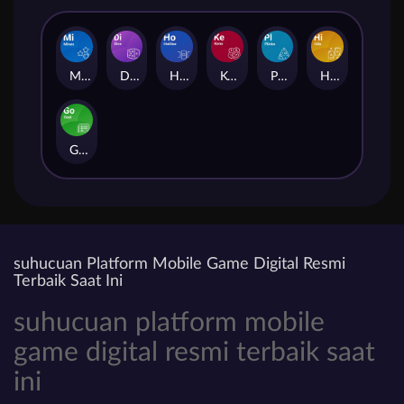
Mines
Dice
Hotline
Keno
Plinko
Hilo
Goal
suhucuan Platform Mobile Game Digital Resmi
Terbaik Saat Ini
suhucuan platform mobile
game digital resmi terbaik saat
ini