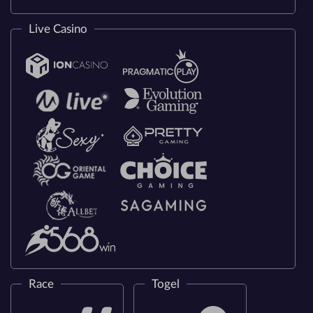
Live Casino
Race
Togel