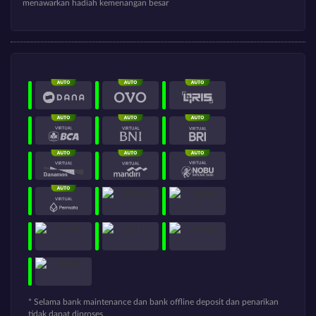
menawarkan hadiah kemenangan besar
* Selama bank maintenance dan bank offline deposit dan penarikan
tidak dapat diproses