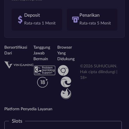
Deposit
Penarikan
Rata-rata 1 Menit
Rata-rata 5 Menit
Bersertifikasi
Tanggung
Browser
Dari
Jawab
Yang
Bermain
Didukung
©2026 SUHUCUAN.
Hak cipta dilindungi |
18+
Platform Penyedia Layanan
Slots