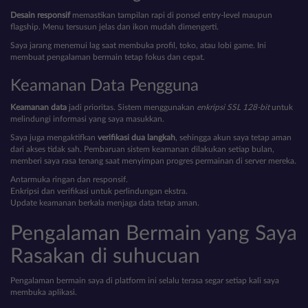
Desain responsif
memastikan tampilan rapi di ponsel entry-level maupun
flagship. Menu tersusun jelas dan ikon mudah dimengerti.
Saya jarang menemui lag saat membuka profil, toko, atau lobi game. Ini
membuat pengalaman bermain tetap fokus dan cepat.
Keamanan Data Pengguna
Keamanan data
jadi prioritas. Sistem menggunakan
enkripsi SSL 128-bit
untuk
melindungi informasi yang saya masukkan.
Saya juga mengaktifkan
verifikasi dua langkah
, sehingga akun saya tetap aman
dari akses tidak sah. Pembaruan sistem keamanan dilakukan setiap bulan,
memberi saya rasa tenang saat menyimpan progres permainan di server mereka.
Antarmuka ringan dan responsif.
Enkripsi dan verifikasi untuk perlindungan ekstra.
Update keamanan berkala menjaga data tetap aman.
Pengalaman Bermain yang Saya
Rasakan di suhucuan
Pengalaman bermain saya di platform ini selalu terasa segar setiap kali saya
membuka aplikasi.