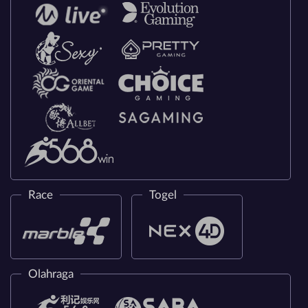
Race
Togel
Olahraga