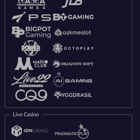
Live Casino