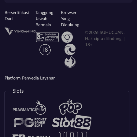
Bersertifikasi
Tanggung
Browser
Dari
Jawab
Yang
Bermain
Didukung
©2026 SUHUCUAN.
Hak cipta dilindungi |
18+
Platform Penyedia Layanan
Slots