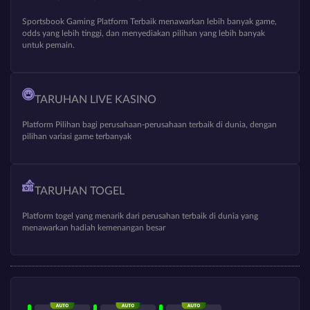
Sportsbook Gaming Platform Terbaik menawarkan lebih banyak game,
odds yang lebih tinggi, dan menyediakan pilihan yang lebih banyak
untuk pemain.
TARUHAN LIVE KASINO
Platform Pilihan bagi perusahaan-perusahaan terbaik di dunia, dengan
pilihan variasi game terbanyak
TARUHAN TOGEL
Platform togel yang menarik dari perusahan terbaik di dunia yang
menawarkan hadiah kemenangan besar