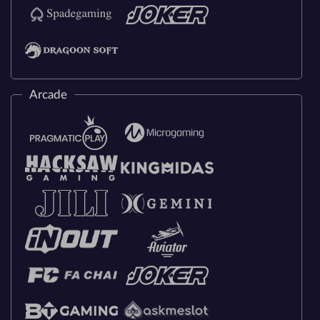
Arcade