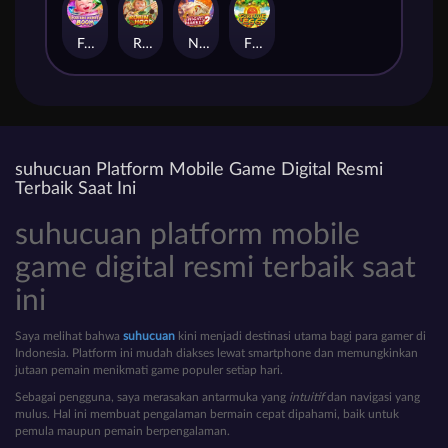
Fortune Money Boom
ROBIN HOOD
NIGHT MARKET 2
FORTUNE EGG
suhucuan Platform Mobile Game Digital Resmi
Terbaik Saat Ini
suhucuan platform mobile
game digital resmi terbaik saat
ini
Saya melihat bahwa
suhucuan
kini menjadi destinasi utama bagi para gamer di
Indonesia. Platform ini mudah diakses lewat smartphone dan memungkinkan
jutaan pemain menikmati game populer setiap hari.
Sebagai pengguna, saya merasakan antarmuka yang
intuitif
dan navigasi yang
mulus. Hal ini membuat pengalaman bermain cepat dipahami, baik untuk
pemula maupun pemain berpengalaman.