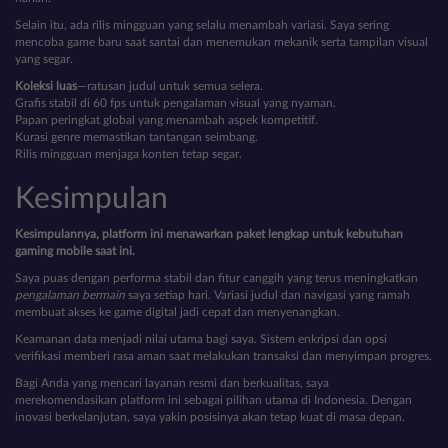
Selain itu, ada rilis mingguan yang selalu menambah variasi. Saya sering
mencoba game baru saat santai dan menemukan mekanik serta tampilan visual
yang segar.
Koleksi luas
—ratusan judul untuk semua selera.
Grafis stabil di 60 fps untuk pengalaman visual yang nyaman.
Papan peringkat global yang menambah aspek kompetitif.
Kurasi genre memastikan tantangan seimbang.
Rilis mingguan menjaga konten tetap segar.
Kesimpulan
Kesimpulannya, platform ini menawarkan paket lengkap untuk kebutuhan
gaming mobile saat ini.
Saya puas dengan performa stabil dan fitur canggih yang terus meningkatkan
pengalaman bermain
saya setiap hari. Variasi judul dan navigasi yang ramah
membuat akses ke game digital jadi cepat dan menyenangkan.
Keamanan data menjadi nilai utama bagi saya. Sistem enkripsi dan opsi
verifikasi memberi rasa aman saat melakukan transaksi dan menyimpan progres.
Bagi Anda yang mencari layanan resmi dan berkualitas, saya
merekomendasikan platform ini sebagai pilihan utama di Indonesia. Dengan
inovasi berkelanjutan, saya yakin posisinya akan tetap kuat di masa depan.