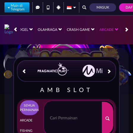
Main di
MASUK
DAF
Telegram
RACE
TOGEL
OLAHRAGA
CRASH GAME
ARCADE
POK
AMB SLOT
SEMUA
PERMAINAN
ARCADE
FISHING