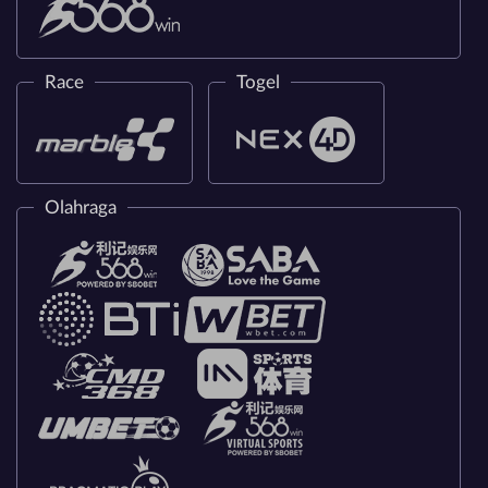
Race
Togel
Olahraga