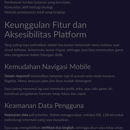
Pembaruan konten bulanan yang konsisten.
Komunitas aktif berbagi strategi.
Metode pembayaran lokal yang lengkap.
Keunggulan Fitur dan
Aksesibilitas Platform
Yang paling saya perhatikan adalah kecepatan berpindah menu bahkan saat
sinyal terbatas. Antarmuka terasa ringan, sehingga saya bisa menemukan game
atau pengaturan dalam hitungan detik.
Kemudahan Navigasi Mobile
Desain responsif
memastikan tampilan rapi di ponsel entry-level maupun
flagship. Menu tersusun jelas dan ikon mudah dimengerti.
Saya jarang menemui lag saat membuka profil, toko, atau lobi game. Ini
membuat pengalaman bermain tetap fokus dan cepat.
Keamanan Data Pengguna
Keamanan data
jadi prioritas. Sistem menggunakan
enkripsi SSL 128-bit
untuk
melindungi informasi yang saya masukkan.
Saya juga mengaktifkan
verifikasi dua langkah
, sehingga akun saya tetap aman