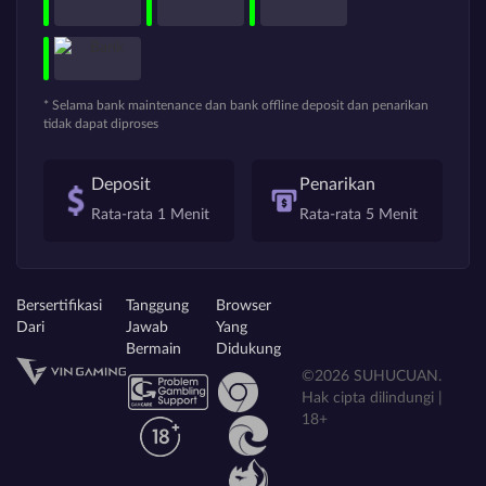
* Selama bank maintenance dan bank offline deposit dan penarikan
tidak dapat diproses
Deposit
Penarikan
Rata-rata 1 Menit
Rata-rata 5 Menit
Bersertifikasi
Tanggung
Browser
Dari
Jawab
Yang
Bermain
Didukung
©2026 SUHUCUAN.
Hak cipta dilindungi |
18+