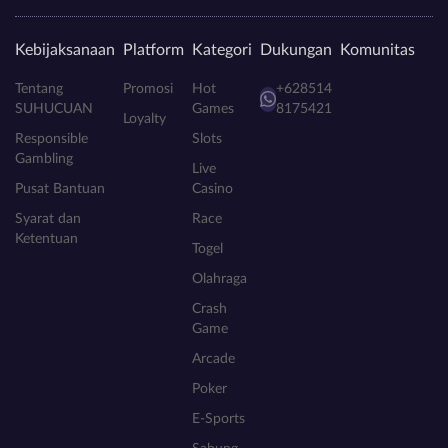
Kebijaksanaan
Platform
Kategori
Dukungan
Komunitas
Tentang
Promosi
Hot
+628514
SUHUCUAN
Games
8175421
Loyalty
Responsible
Slots
Gambling
Live
Pusat Bantuan
Casino
Syarat dan
Race
Ketentuan
Togel
Olahraga
Crash
Game
Arcade
Poker
E-Sports