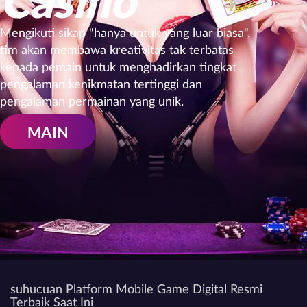
Casino
Mengikuti sikap "hanya untuk yang luar biasa",
tim akan membawa kreativitas tak terbatas
kepada pemain untuk menghadirkan tingkat
pengalaman kenikmatan tertinggi dan
pengalaman permainan yang unik.
MAIN
suhucuan Platform Mobile Game Digital Resmi
Terbaik Saat Ini