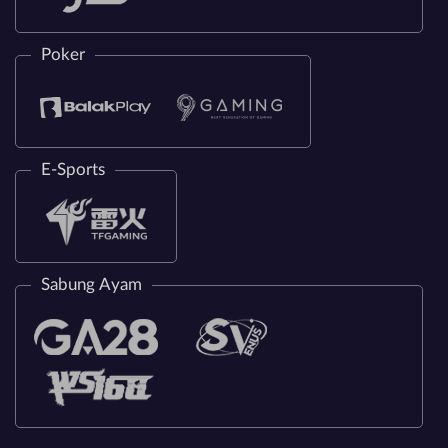
Poker
E-Sports
Sabung Ayam