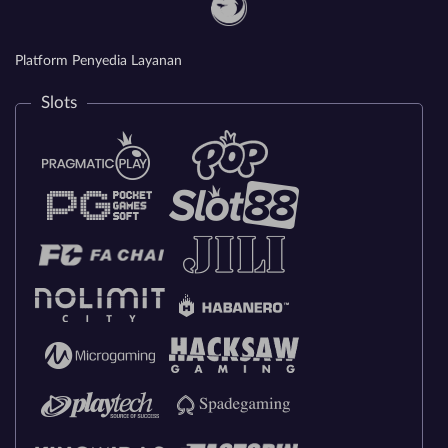
Platform Penyedia Layanan
Slots