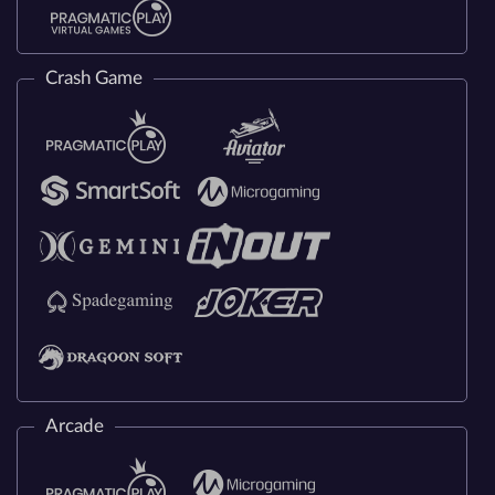
Crash Game
Arcade