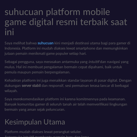
suhucuan platform mobile
game digital resmi terbaik saat
ini
Saya melihat bahwa
suhucuan
kini menjadi destinasi utama bagi para gamer di
Indonesia. Platform ini mudah diakses lewat smartphone dan memungkinkan
jutaan pemain menikmati game populer setiap hari.
Sebagai pengguna, saya merasakan antarmuka yang
intuitif
dan navigasi yang
mulus. Hal ini membuat pengalaman bermain cepat dipahami, baik untuk
pemula maupun pemain berpengalaman.
Kehadiran platform ini juga menaikkan standar layanan di pasar digital. Dengan
dukungan
server stabil
dan responsif, sesi permainan terasa lancar di berbagai
wilayah.
Saya merekomendasikan platform ini karena komitmennya pada keamanan.
Banyak komunitas gamer di seluruh tanah air telah memverifikasi lingkungan
bermain yang aman sejak peluncuran.
Kesimpulan Utama
Platform mudah diakses lewat perangkat seluler.