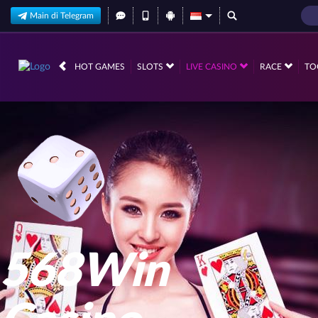
Main di Telegram
HOT GAMES
SLOTS
LIVE CASINO
RACE
TO
568Win