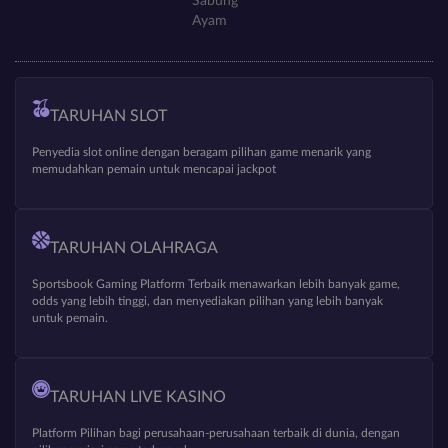
Sabung
Ayam
TARUHAN SLOT
Penyedia slot online dengan beragam pilihan game menarik yang
memudahkan pemain untuk mencapai jackpot
TARUHAN OLAHRAGA
Sportsbook Gaming Platform Terbaik menawarkan lebih banyak game,
odds yang lebih tinggi, dan menyediakan pilihan yang lebih banyak
untuk pemain.
TARUHAN LIVE KASINO
Platform Pilihan bagi perusahaan-perusahaan terbaik di dunia, dengan